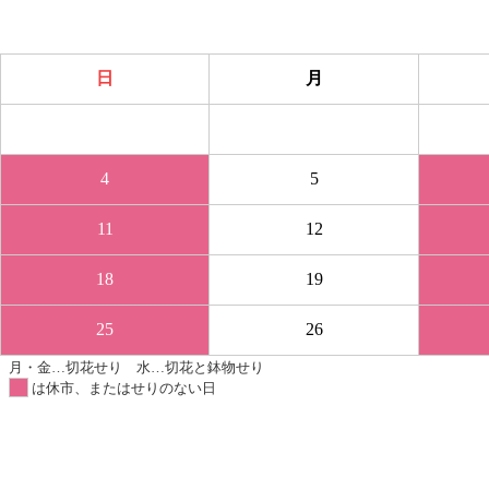
日
月
27
28
4
5
11
12
18
19
25
26
月・金…切花せり 水…切花と鉢物せり
は休市、またはせりのない日