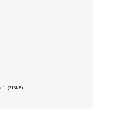
f
(318KB)