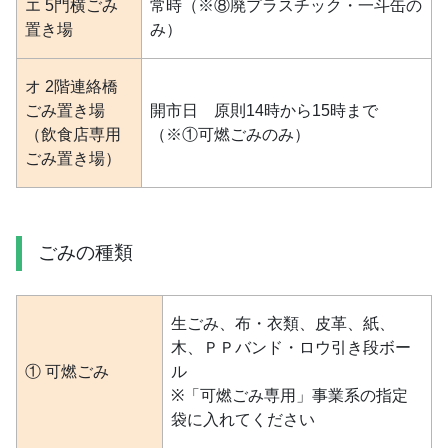
エ 5門横ごみ
常時（※⑧廃プラスチック・一斗缶の
置き場
み）
オ 2階連絡橋
ごみ置き場
開市日 原則14時から15時まで
（飲食店専用
（※①可燃ごみのみ）
ごみ置き場）
ごみの種類
生ごみ、布・衣類、皮革、紙、
木、ＰＰバンド・ロウ引き段ボー
① 可燃ごみ
ル
※「可燃ごみ専用」事業系の指定
袋に入れてください