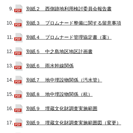
別紙２ 西側跡地利用検討委員会報告書
別紙３ プロムナード整備に関する留意事項
別紙４ プロムナード管理協定書（案）
別紙５ 中之島地区地区計画書
別紙６ 雨水幹線関係
別紙７ 地中埋設物関係（汚水管）
別紙８ 地中埋設物関係（杭）
別紙９ 埋蔵文化財調査実施範囲
別紙９ 埋蔵文化財調査実施範囲図（変更）